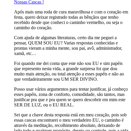
Nossas Cascas !
Após mais uma roda de cura maravilhosa e com o coração em
festa, quero deixar registrado todas as bênçãos que tenho
recebido desde que conheci o caminho vermelho, ou seja o
caminho do coração.
Com ajuda de algumas literaturas, certo dia me peguei a
pensar, QUEM SOU EU? Varias respostas conhecidas e
prontas vieram a minha mente, sou pai, avô, administrador,
xamã, etc…
Foi quando me dei conta que este não sou EU e sim papéis
que represento nesta vida, a grande surpresa foi que dou
muito mais atenção, ou total atenção a esses papéis e não ao
que verdadeiramente sou UM SER DIVINO.
Posso usar vários argumentos para tentar justificar, já conheço
esses papéis, zona de conforto, comodidade, são tantos, mas
justificar pra que e pra quem se quero descobrir em mim este
SER DE LUZ, ou o EU REAL.
Sei que a chave desta resposta está em meu coração, pois sob
essas cascas encontrarei o meu verdadeiro EU, o caminho é
através da meditação, recolhimento absoluto, deixando de
lado todo e qualquer propósito, desejo ou controle, pois a vida