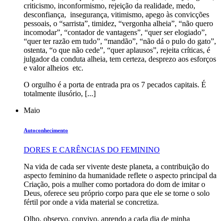
criticismo, inconformismo, rejeição da realidade, medo,
desconfiança, insegurança, vitimismo, apego às convicções
pessoais, o “sarrista”, timidez, “vergonha alheia”, “não quero
incomodar”, “contador de vantagens”, “quer ser elogiado”,
“quer ter razão em tudo”, “mandão”, “não dá o pulo do gato”,
ostenta, “o que não cede”, “quer aplausos”, rejeita críticas, é
julgador da conduta alheia, tem certeza, desprezo aos esforços
e valor alheios etc.
O orgulho é a porta de entrada pra os 7 pecados capitais. É
totalmente ilusório, [...]
Maio
Autoconhecimento
DORES E CARÊNCIAS DO FEMININO
Na vida de cada ser vivente deste planeta, a contribuição do
aspecto feminino da humanidade reflete o aspecto principal da
Criação, pois a mulher como portadora do dom de imitar o
Deus, oferece seu próprio corpo para que ele se torne o solo
fértil por onde a vida material se concretiza.
Olho, observo, convivo, aprendo a cada dia de minha