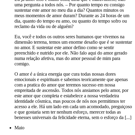
uma pergunta a todos nós. – Por quanto tempo eu consigo
sustentar este amor no meu dia a dia? Quantos minutos os
meus momentos de amor duram? Durante as 24 horas de um
dia, quanto do tempo eu amo, ou quanto do tempo sofro ou
reclamo da vida ou de alguém?
Eu, você e todos os outros seres humanos que vivemos na
dimensão terrena, temos um enorme desafio que é se sustentar
no amor. E sustentar este amor defino como se sentir
preenchido e nutrido por ele. Não falo aqui do amor gerado
numa relação afetiva, mas do amor pessoal de mim para
comigo.
O amor é a única energia que cura todas nossas dores
emocionais e espirituais e sabemos teoricamente que apenas
com a pratica do amor que teremos sucesso em nossa
empreitada de ascensão. Todos nós ansiamos pelo amor, por
este amor que completa e estabelece a nossa verdadeira
identidade cósmica, mas poucos de nós nos permitimos ter
acesso a ele. Há um lado em cada um acomodado, preguiçoso
e que gostaria sem ter nenhum esforço, merecer todas as
benesses universais da felicidade eterna, sem o esforço da [...]
Maio