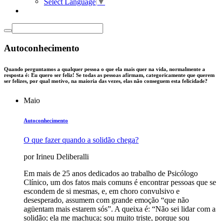
Select Language
▼
Autoconhecimento
Quando perguntamos a qualquer pessoa o que ela mais quer na vida, normalmente a
resposta é: Eu quero ser feliz! Se todas as pessoas afirmam, categoricamente que querem
ser felizes, por qual motivo, na maioria das vezes, elas não conseguem esta felicidade?
Maio
Autoconhecimento
O que fazer quando a solidão chega?
por Irineu Deliberalli
Em mais de 25 anos dedicados ao trabalho de Psicólogo
Clínico, um dos fatos mais comuns é encontrar pessoas que se
escondem de si mesmas, e, em choro convulsivo e
desesperado, assumem com grande emoção “que não
agüentam mais estarem sós”. A queixa é: “Não sei lidar com a
solidão; ela me machuca; sou muito triste, porque sou