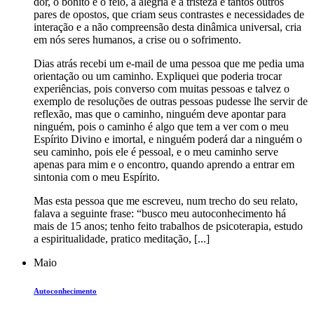
dor, o bonito e o feio, a alegria e a tristeza e tantos outros
pares de opostos, que criam seus contrastes e necessidades de
interação e a não compreensão desta dinâmica universal, cria
em nós seres humanos, a crise ou o sofrimento.
Dias atrás recebi um e-mail de uma pessoa que me pedia uma
orientação ou um caminho. Expliquei que poderia trocar
experiências, pois converso com muitas pessoas e talvez o
exemplo de resoluções de outras pessoas pudesse lhe servir de
reflexão, mas que o caminho, ninguém deve apontar para
ninguém, pois o caminho é algo que tem a ver com o meu
Espírito Divino e imortal, e ninguém poderá dar a ninguém o
seu caminho, pois ele é pessoal, e o meu caminho serve
apenas para mim e o encontro, quando aprendo a entrar em
sintonia com o meu Espírito.
Mas esta pessoa que me escreveu, num trecho do seu relato,
falava a seguinte frase: “busco meu autoconhecimento há
mais de 15 anos; tenho feito trabalhos de psicoterapia, estudo
a espiritualidade, pratico meditação, [...]
Maio
Autoconhecimento