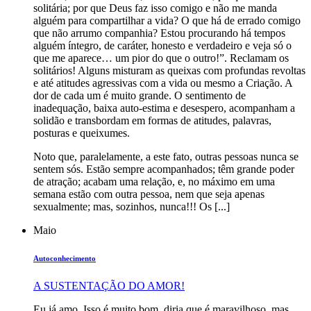
solitária; por que Deus faz isso comigo e não me manda
alguém para compartilhar a vida? O que há de errado comigo
que não arrumo companhia? Estou procurando há tempos
alguém íntegro, de caráter, honesto e verdadeiro e veja só o
que me aparece… um pior do que o outro!”. Reclamam os
solitários! Alguns misturam as queixas com profundas revoltas
e até atitudes agressivas com a vida ou mesmo a Criação. A
dor de cada um é muito grande. O sentimento de
inadequação, baixa auto-estima e desespero, acompanham a
solidão e transbordam em formas de atitudes, palavras,
posturas e queixumes.
Noto que, paralelamente, a este fato, outras pessoas nunca se
sentem sós. Estão sempre acompanhados; têm grande poder
de atração; acabam uma relação, e, no máximo em uma
semana estão com outra pessoa, nem que seja apenas
sexualmente; mas, sozinhos, nunca!!! Os [...]
Maio
Autoconhecimento
A SUSTENTAÇÃO DO AMOR!
Eu já amo. Isso é muito bom, diria que é maravilhoso, mas