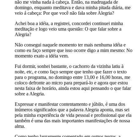
não me vinha nada à cabeça. Então, na madrugada de
domingo, enquanto meditava e dava minha pitada diária, me
veio á cabeça: Por que você não fala sobre Alegria?
Achei boa a idéia, a registrei, concordei continuei minha
meditação e logo veio uma questão: O que falar sobre a
Alegria?
Não consegui naquele momento ter mais nenhuma idéia e
como eu faço sempre que isso ocorre digo a mim mesmo: No
momento exato a idéia vem.
Fui dormir, sonhei bastante, o cachorro da vizinha latiu à
noite, etc, e como faço sempre que tenho que fazer o texto
para o programa, no domingo entre 13,00 e 16,00 horas, me
coloco defronte ao micro para prepará-lo e agora que estou
nesta faixa de horário, ainda estou aqui pensando o que falar
sobre a Alegria.
Expressar e manifestar contentamento e júbilo, é uma dos
inúmeros significados que a palavra Alegria aponta, mas sei
pela minha experiência de vida pessoal e profissional que ela
também é uma das mais importantes manifestações de nossa
alma.
Como tenho largamente comentado em outros textos, a