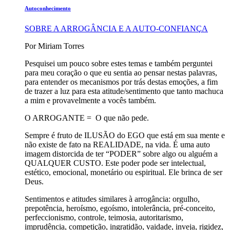
Autoconhecimento
SOBRE A ARROGÂNCIA E A AUTO-CONFIANÇA
Por Miriam Torres
Pesquisei um pouco sobre estes temas e também perguntei
para meu coração o que eu sentia ao pensar nestas palavras,
para entender os mecanismos por trás destas emoções, a fim
de trazer a luz para esta atitude/sentimento que tanto machuca
a mim e provavelmente a vocês também.
O ARROGANTE = O que não pede.
Sempre é fruto de ILUSÃO do EGO que está em sua mente e
não existe de fato na REALIDADE, na vida. É uma auto
imagem distorcida de ter “PODER” sobre algo ou alguém a
QUALQUER CUSTO. Este poder pode ser intelectual,
estético, emocional, monetário ou espiritual. Ele brinca de ser
Deus.
Sentimentos e atitudes similares à arrogância: orgulho,
prepotência, heroísmo, egoísmo, intolerância, pré-conceito,
perfeccionismo, controle, teimosia, autoritarismo,
imprudência, competição, ingratidão, vaidade, inveja, rigidez,