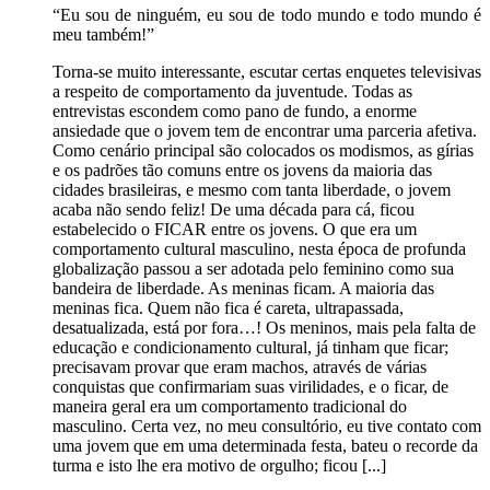
“Eu sou de ninguém, eu sou de todo mundo e todo mundo é
meu também!”
Torna-se muito interessante, escutar certas enquetes televisivas
a respeito de comportamento da juventude. Todas as
entrevistas escondem como pano de fundo, a enorme
ansiedade que o jovem tem de encontrar uma parceria afetiva.
Como cenário principal são colocados os modismos, as gírias
e os padrões tão comuns entre os jovens da maioria das
cidades brasileiras, e mesmo com tanta liberdade, o jovem
acaba não sendo feliz! De uma década para cá, ficou
estabelecido o FICAR entre os jovens. O que era um
comportamento cultural masculino, nesta época de profunda
globalização passou a ser adotada pelo feminino como sua
bandeira de liberdade. As meninas ficam. A maioria das
meninas fica. Quem não fica é careta, ultrapassada,
desatualizada, está por fora…! Os meninos, mais pela falta de
educação e condicionamento cultural, já tinham que ficar;
precisavam provar que eram machos, através de várias
conquistas que confirmariam suas virilidades, e o ficar, de
maneira geral era um comportamento tradicional do
masculino. Certa vez, no meu consultório, eu tive contato com
uma jovem que em uma determinada festa, bateu o recorde da
turma e isto lhe era motivo de orgulho; ficou [...]