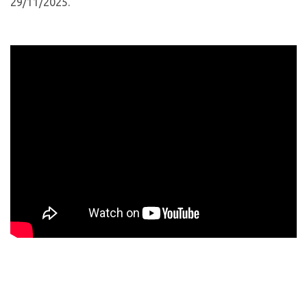
29/11/2025.
Ao ingerir a Ayahuasca, a pessoa entra num estado
alterado de consciência, e vai fazer sua jornada
xamânica de cura, para se libertar dos estados