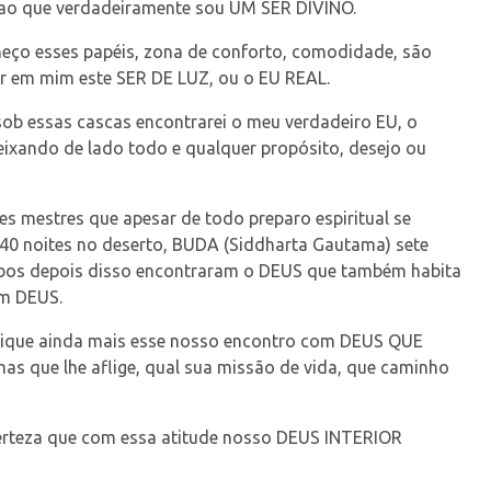
o ao que verdadeiramente sou UM SER DIVINO.
nheço esses papéis, zona de conforto, comodidade, são
rir em mim este SER DE LUZ, ou o EU REAL.
sob essas cascas encontrarei o meu verdadeiro EU, o
eixando de lado todo e qualquer propósito, desejo ou
es mestres que apesar de todo preparo espiritual se
 40 noites no deserto, BUDA (Siddharta Gautama) sete
bos depois disso encontraram o DEUS que também habita
m DEUS.
udique ainda mais esse nosso encontro com DEUS QUE
s que lhe aflige, qual sua missão de vida, que caminho
certeza que com essa atitude nosso DEUS INTERIOR