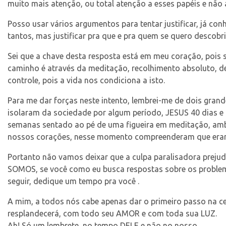
muito mais atenção, ou total atenção a esses papéis e nã
Posso usar vários argumentos para tentar justificar, já co
tantos, mas justificar pra que e pra quem se quero descob
Sei que a chave desta resposta está em meu coração, pois 
caminho é através da meditação, recolhimento absoluto, d
controle, pois a vida nos condiciona a isto.
Para me dar forças neste intento, lembrei-me de dois grand
isolaram da sociedade por algum período, JESUS 40 dias e
semanas sentado ao pé de uma figueira em meditação, am
nossos corações, nesse momento compreenderam que era
Portanto não vamos deixar que a culpa paralisadora prej
SOMOS, se você como eu busca respostas sobre os problema
seguir, dedique um tempo pra você .
A mim, a todos nós cabe apenas dar o primeiro passo na 
resplandecerá, com todo seu AMOR e com toda sua LUZ.
Ah! Só um lembrete, no tempo DELE e não no nosso.