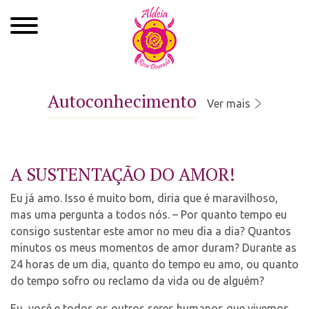
Quem Somos
Autoconhecimento
Ver mais
Xamanismo
Autoconhecimento
A SUSTENTAÇÃO DO AMOR!
Cursos
Eu já amo. Isso é muito bom, diria que é maravilhoso,
Roda de Cura
mas uma pergunta a todos nós. – Por quanto tempo eu
consigo sustentar este amor no meu dia a dia? Quantos
Atendimentos
minutos os meus momentos de amor duram? Durante as
24 horas de um dia, quanto do tempo eu amo, ou quanto
Ayahuasca
do tempo sofro ou reclamo da vida ou de alguém?
Agenda
Eu, você e todos os outros seres humanos que vivemos