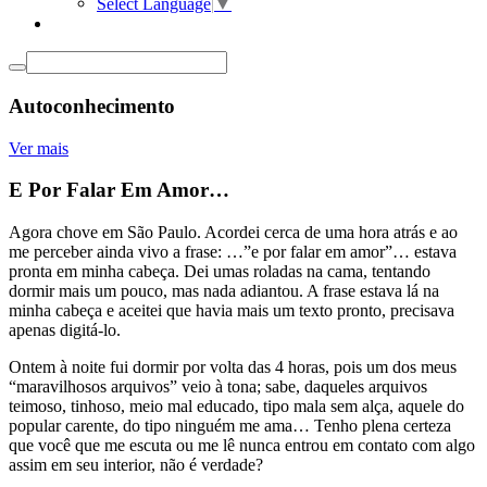
Select Language
▼
Autoconhecimento
Ver mais
E Por Falar Em Amor…
Agora chove em São Paulo. Acordei cerca de uma hora atrás e ao
me perceber ainda vivo a frase: …”e por falar em amor”… estava
pronta em minha cabeça. Dei umas roladas na cama, tentando
dormir mais um pouco, mas nada adiantou. A frase estava lá na
minha cabeça e aceitei que havia mais um texto pronto, precisava
apenas digitá-lo.
Ontem à noite fui dormir por volta das 4 horas, pois um dos meus
“maravilhosos arquivos” veio à tona; sabe, daqueles arquivos
teimoso, tinhoso, meio mal educado, tipo mala sem alça, aquele do
popular carente, do tipo ninguém me ama… Tenho plena certeza
que você que me escuta ou me lê nunca entrou em contato com algo
assim em seu interior, não é verdade?