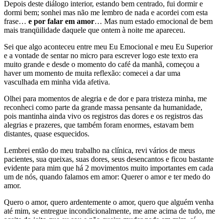
Depois deste diálogo interior, estando bem centrado, fui dormir e
dormi bem; sonhei mas não me lembro de nada e acordei com esta
frase…
e por falar em amor
… Mas num estado emocional de bem
mais tranqüilidade daquele que ontem à noite me apareceu.
Sei que algo aconteceu entre meu Eu Emocional e meu Eu Superior
e a vontade de sentar no micro para escrever logo este texto era
muito grande e desde o momento do café da manhã, começou a
haver um momento de muita reflexão: comecei a dar uma
vasculhada em minha vida afetiva.
Olhei para momentos de alegria e de dor e para tristeza minha, me
reconheci como parte da grande massa pensante da humanidade,
pois mantinha ainda vivo os registros das dores e os registros das
alegrias e prazeres, que também foram enormes, estavam bem
distantes, quase esquecidos.
Lembrei então do meu trabalho na clínica, revi vários de meus
pacientes, sua queixas, suas dores, seus desencantos e ficou bastante
evidente para mim que há 2 movimentos muito importantes em cada
um de nós, quando falamos em amor: Querer o amor e ter medo do
amor.
Quero o amor, quero ardentemente o amor, quero que alguém venha
até mim, se entregue incondicionalmente, me ame acima de tudo, me