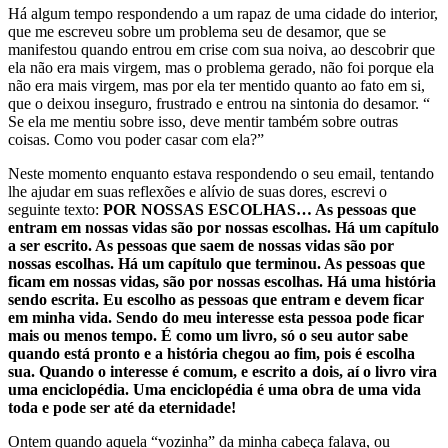
Há algum tempo respondendo a um rapaz de uma cidade do interior,
que me escreveu sobre um problema seu de desamor, que se
manifestou quando entrou em crise com sua noiva, ao descobrir que
ela não era mais virgem, mas o problema gerado, não foi porque ela
não era mais virgem, mas por ela ter mentido quanto ao fato em si,
que o deixou inseguro, frustrado e entrou na sintonia do desamor. “
Se ela me mentiu sobre isso, deve mentir também sobre outras
coisas. Como vou poder casar com ela?”
Neste momento enquanto estava respondendo o seu email, tentando
lhe ajudar em suas reflexões e alívio de suas dores, escrevi o
seguinte texto:
POR NOSSAS ESCOLHAS… As pessoas que
entram em nossas vidas são por nossas escolhas. Há um capítulo
a ser escrito. As pessoas que saem de nossas vidas são por
nossas escolhas. Há um capítulo que terminou. As pessoas que
ficam em nossas vidas, são por nossas escolhas. Há uma história
sendo escrita. Eu escolho as pessoas que entram e devem ficar
em minha vida. Sendo do meu interesse esta pessoa pode ficar
mais ou menos tempo. É como um livro, só o seu autor sabe
quando está pronto e a história chegou ao fim, pois é escolha
sua. Quando o interesse é comum, e escrito a dois, aí o livro vira
uma enciclopédia. Uma enciclopédia é uma obra de uma vida
toda e pode ser até da eternidade!
Ontem quando aquela “vozinha” da minha cabeça falava, ou