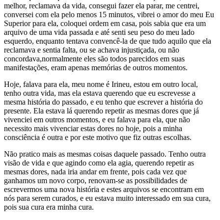
melhor, reclamava da vida, consegui fazer ela parar, me centrei,
conversei com ela pelo menos 15 minutos, vibrei o amor do meu Eu
Superior para ela, coloquei ordem em casa, pois sabia que era um
arquivo de uma vida passada e até senti seu peso do meu lado
esquerdo, enquanto tentava convencê-la de que tudo aquilo que ela
reclamava e sentia falta, ou se achava injustiçada, ou não
concordava,normalmente eles são todos parecidos em suas
manifestações, eram apenas memórias de outros momentos.
Hoje, falava para ela, meu nome é Irineu, estou em outro local,
tenho outra vida, mas ela estava querendo que eu escrevesse a
mesma história do passado, e eu tenho que escrever a história do
presente. Ela estava lá querendo repetir as mesmas dores que já
vivenciei em outros momentos, e eu falava para ela, que não
necessito mais vivenciar estas dores no hoje, pois a minha
consciência é outra e por este motivo que fiz outras escolhas.
Não pratico mais as mesmas coisas daquele passado. Tenho outra
visão de vida e que agindo como ela agia, querendo repetir as
mesmas dores, nada iria andar em frente, pois cada vez que
ganhamos um novo corpo, renovam-se as possibilidades de
escrevermos uma nova história e estes arquivos se encontram em
nós para serem curados, e eu estava muito interessado em sua cura,
pois sua cura era minha cura.