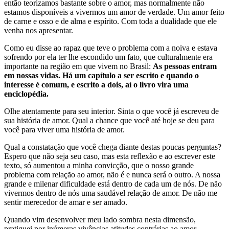
então teorizamos bastante sobre o amor, mas normalmente não
estamos disponíveis a vivermos um amor de verdade. Um amor feito
de carne e osso e de alma e espírito. Com toda a dualidade que ele
venha nos apresentar.
Como eu disse ao rapaz que teve o problema com a noiva e estava
sofrendo por ela ter lhe escondido um fato, que culturalmente era
importante na região em que vivem no Brasil:
As pessoas entram
em nossas vidas. Há um capítulo a ser escrito e quando o
interesse é comum, e escrito a dois, aí o livro vira uma
enciclopédia.
Olhe atentamente para seu interior. Sinta o que você já escreveu de
sua história de amor. Qual a chance que você até hoje se deu para
você para viver uma história de amor.
Qual a constatação que você chega diante destas poucas perguntas?
Espero que não seja seu caso, mas esta reflexão e ao escrever este
texto, só aumentou a minha convicção, que o nosso grande
problema com relação ao amor, não é e nunca será o outro. A nossa
grande e milenar dificuldade está dentro de cada um de nós. De não
vivermos dentro de nós uma saudável relação de amor. De não me
sentir merecedor de amar e ser amado.
Quando vim desenvolver meu lado sombra nesta dimensão,
pratiquei por inúmeras vivências atitudes contrárias ao amor.