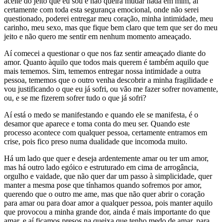
aceite do jeito que eu sou e não queira mudar nada em mim, aí
certamente com toda esta segurança emocional, onde não serei
questionado, poderei entregar meu coração, minha intimidade, meu
carinho, meu sexo, mas que fique bem claro que tem que ser do meu
jeito e não quero me sentir em nenhum momento ameaçado.
Aí comecei a questionar o que nos faz sentir ameaçado diante do
amor. Quanto àquilo que todos mais querem é também aquilo que
mais tememos. Sim, tememos entregar nossa intimidade a outra
pessoa, tememos que o outro venha descobrir a minha fragilidade e
vou justificando o que eu já sofri, ou vão me fazer sofrer novamente,
ou, e se me fizerem sofrer tudo o que já sofri?
Aí está o medo se manifestando e quando ele se manifesta, é o
desamor que aparece e toma conta do meu ser. Quando este
processo acontece com qualquer pessoa, certamente entramos em
crise, pois fico preso numa dualidade que incomoda muito.
Há um lado que quer e deseja ardentemente amar ou ter um amor,
mas há outro lado egóico e estruturado em cima de arrogância,
orgulho e vaidade, que não quer dar um passo à simplicidade, quer
manter a mesma pose que tínhamos quando sofremos por amor,
querendo que o outro me ame, mas que não quer abrir o coração
para amar ou para doar amor a qualquer pessoa, pois manter aquilo
que provocou a minha grande dor, ainda é mais importante do que
amar, e aí ficamos presos na queixa que tenho medo de amar, para