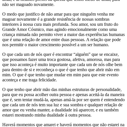
não ser magoado novamente.
O medo que justifico de não amar para que ninguém venha me
magoar novamente é a grande resistência de nossas sombras
interiores à nossa cura mais profunda. Sou amor, sou um fruto do
Grande Amor Cósmico, mas agindo emocionalmente como uma
criança mimada não permito viver a maior das experiências humanas
que é uma relação de amor entre duas pessoas. A relação que pode
nos permitir o maior crescimento possível a um ser humano.
O que cada um de nós quer é encontrar “alguém” que se encaixe,
que possamos fazer uma troca gostosa, afetiva, amorosa, mas para
que isso aconteça é muito importante que cada um de nós olhe bem
para dentro de si e reconheça o que é que tenho que abrir mão em
mim. O que é que tenho que mudar em mim para que este evento
aconteça e me traga felicidade.
O que tenho que abrir mão das minhas estruturas de personalidade,
para que eu possa acolher outra pessoa e apenas aceitá-la da maneira
que é, sem tentar mudá-la, apenas amá-la por ser quem é entendendo
que cada um de nós tem sua luz e sua sombra e qualquer relação de
amor que eu venha manter, a dualidade irá aparecer, e eu também
estarei mostrando minha dualidade à outra pessoa.
Haverá momentos que amarei e haverá momentos que não estarei na