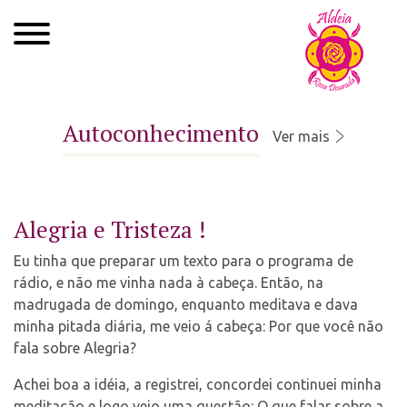
Quem Somos
Autoconhecimento
Ver mais
Xamanismo
Autoconhecimento
Alegria e Tristeza !
Cursos
Eu tinha que preparar um texto para o programa de
Roda de Cura
rádio, e não me vinha nada à cabeça. Então, na
madrugada de domingo, enquanto meditava e dava
Atendimentos
minha pitada diária, me veio á cabeça: Por que você não
fala sobre Alegria?
Ayahuasca
Achei boa a idéia, a registrei, concordei continuei minha
Agenda
meditação e logo veio uma questão: O que falar sobre a