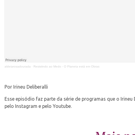
aldeiarosadourada
·
Resistindo ao Medo - O Planeta está em Obras
Por Irineu Deliberalli
Esse episódio faz parte da série de programas que o Irineu 
pelo Instagram e pelo Youtube.