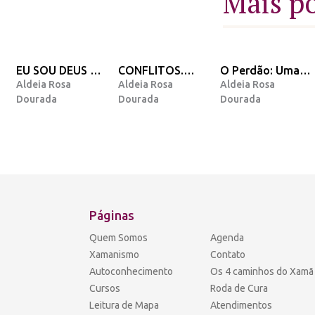
Mais p
EU SOU DEUS EM
CONFLITOS.
O Perdão: Uma
Aldeia Rosa
Aldeia Rosa
Aldeia Rosa
MIM
Porque eles
opinião e
Dourada
Dourada
Dourada
existem nossa
Mensagem do
vida?
Arcanjo Miguel.
Páginas
Quem Somos
Agenda
Xamanismo
Contato
Autoconhecimento
Os 4 caminhos do Xamã
Cursos
Roda de Cura
Leitura de Mapa
Atendimentos