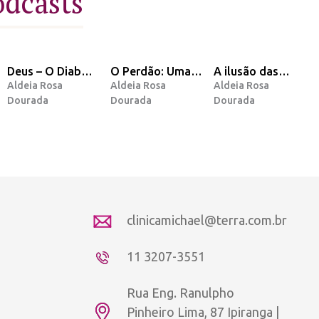
odcasts
Deus – O Diabo –
O Perdão: Uma
A ilusão das
Aldeia Rosa
Aldeia Rosa
Aldeia Rosa
O Homem – A
opinião e
nossas dores
Dourada
Dourada
Dourada
Lenda
Mensagem do
Arcanjo Miguel.
clinicamichael@terra.com.br
11 3207-3551
Rua Eng. Ranulpho
Pinheiro Lima, 87 Ipiranga |