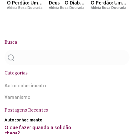
O Perdão: Uma
Deus – O Diabo
O Perdão: Uma
a
Aldeia Rosa Dourada
Aldeia Rosa Dourada
Aldeia Rosa Dourada
opinião e
– O Homem – A
opinião e
Mensagem do
Lenda
Mensagem do
Arcanjo Miguel.
Arcanjo Miguel.
Busca
Categorias
Autoconhecimento
Xamanismo
Postagens Recentes
Autoconhecimento
O que fazer quando a solidão
chega?