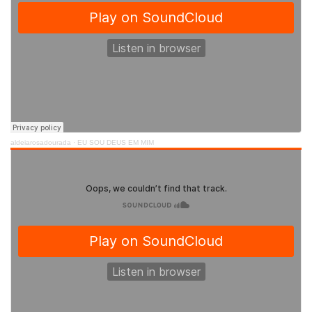
Contato
Select Language
▼
aldeiarosadourada
·
EU SOU DEUS EM MIM