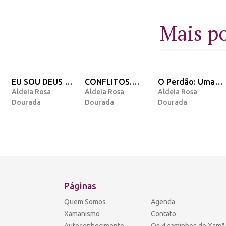
Mais p
EU SOU DEUS EM
CONFLITOS.
O Perdão: Uma
Aldeia Rosa
Aldeia Rosa
Aldeia Rosa
MIM
Porque eles
opinião e
Dourada
Dourada
Dourada
existem nossa
Mensagem do
vida?
Arcanjo Miguel.
Páginas
Quem Somos
Agenda
Xamanismo
Contato