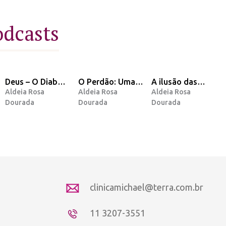
odcasts
Deus – O Diabo –
O Perdão: Uma
A ilusão das
Aldeia Rosa
Aldeia Rosa
Aldeia Rosa
O Homem – A
opinião e
nossas dores
Dourada
Dourada
Dourada
Lenda
Mensagem do
Arcanjo Miguel.
clinicamichael@terra.com.br
11 3207-3551