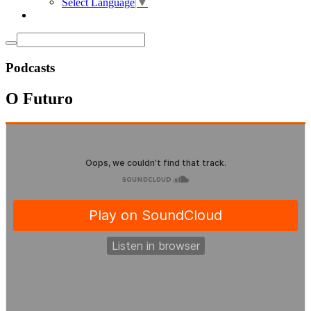
Select Language
▼
Podcasts
O Futuro