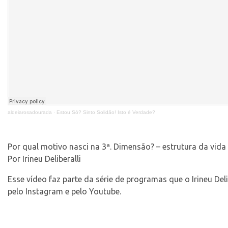
aldeiarosadourada
·
Estou Só? Sinto Solidão! Isto é Verdade?
Por qual motivo nasci na 3ª. Dimensão? – estrutura da vida
Por Irineu Deliberalli
Esse vídeo faz parte da série de programas que o Irineu Del
pelo Instagram e pelo Youtube.