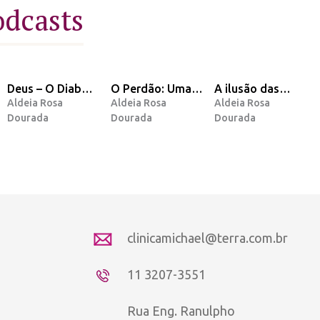
odcasts
Deus – O Diabo –
O Perdão: Uma
A ilusão das
Aldeia Rosa
Aldeia Rosa
Aldeia Rosa
O Homem – A
opinião e
nossas dores
Dourada
Dourada
Dourada
Lenda
Mensagem do
Arcanjo Miguel.
clinicamichael@terra.com.br
11 3207-3551
Rua Eng. Ranulpho