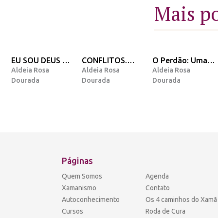
Mais p
EU SOU DEUS EM
CONFLITOS.
O Perdão: Uma
Aldeia Rosa
Aldeia Rosa
Aldeia Rosa
MIM
Porque eles
opinião e
Dourada
Dourada
Dourada
existem nossa
Mensagem do
vida?
Arcanjo Miguel.
Páginas
Quem Somos
Agenda
Xamanismo
Contato
Autoconhecimento
Os 4 caminhos do Xamã
Cursos
Roda de Cura