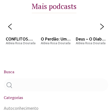
Mais podcasts
CONFLITOS.
O Perdão: Uma
Deus – O Diabo
a
Aldeia Rosa Dourada
Aldeia Rosa Dourada
Aldeia Rosa Dourada
Porque eles
opinião e
– O Homem – A
existem nossa
Mensagem do
Lenda
vida?
Arcanjo Miguel.
Busca
Categorias
Autoconhecimento