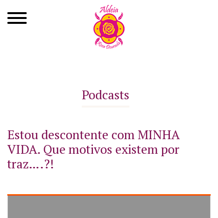
Quem Somos
Xamanismo
Podcasts
Autoconhecimento
Cursos
Estou descontente com MINHA
VIDA. Que motivos existem por
Roda de Cura
traz….?!
Atendimentos
Ayahuasca
Agenda