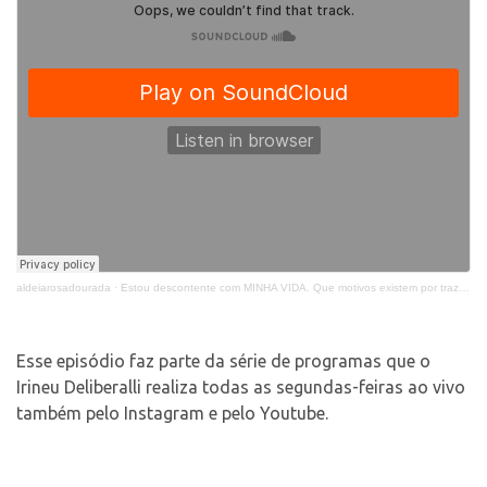
Contato
Select Language
▼
aldeiarosadourada
·
Estou descontente com MINHA VIDA. Que motivos existem por traz....?!
Esse episódio faz parte da série de programas que o
Irineu Deliberalli realiza todas as segundas-feiras ao vivo
também pelo Instagram e pelo Youtube.