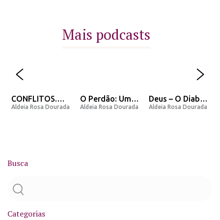
Mais podcasts
CONFLITOS.
O Perdão: Uma
Deus – O Diabo
a
Aldeia Rosa Dourada
Aldeia Rosa Dourada
Aldeia Rosa Dourada
Porque eles
opinião e
– O Homem – A
existem nossa
Mensagem do
Lenda
vida?
Arcanjo Miguel.
Busca
Categorias