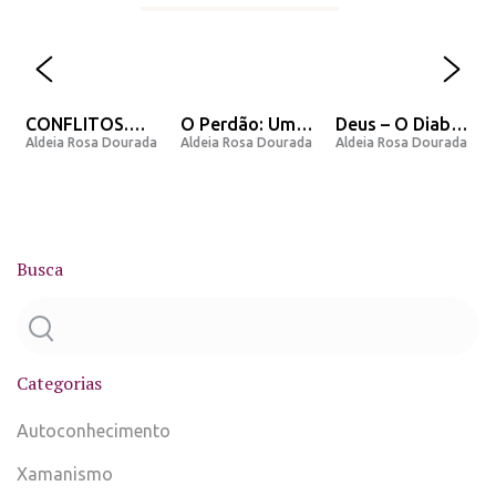
CONFLITOS.
O Perdão: Uma
Deus – O Diabo
a
Aldeia Rosa Dourada
Aldeia Rosa Dourada
Aldeia Rosa Dourada
Porque eles
opinião e
– O Homem – A
existem nossa
Mensagem do
Lenda
vida?
Arcanjo Miguel.
Busca
Categorias
Autoconhecimento
Xamanismo