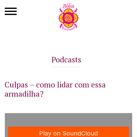
Quem Somos
Xamanismo
Podcasts
Autoconhecimento
Cursos
Culpas – como lidar com essa
armadilha?
Roda de Cura
Atendimentos
Ayahuasca
Agenda