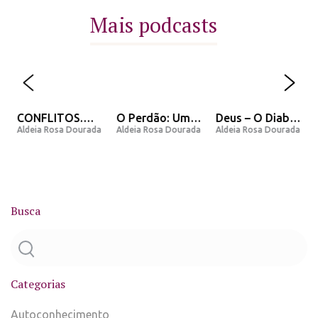
Mais podcasts
CONFLITOS.
O Perdão: Uma
Deus – O Diabo
a
Aldeia Rosa Dourada
Aldeia Rosa Dourada
Aldeia Rosa Dourada
Porque eles
opinião e
– O Homem – A
existem nossa
Mensagem do
Lenda
vida?
Arcanjo Miguel.
Busca
Categorias
Autoconhecimento