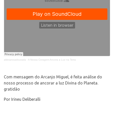
Contato
Select Language
▼
aldeiarosadourada
·
A Nossa Coragem Ancora a Luz na Terra
Com mensagem do Arcanjo Miguel, é feita análise do
nosso processo de ancorar a luz Divina do Planeta.
gratidão
Por Irineu Deliberalli