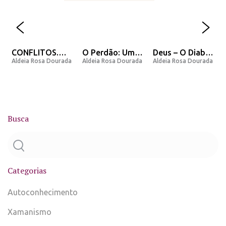
CONFLITOS.
O Perdão: Uma
Deus – O Diabo
a
Aldeia Rosa Dourada
Aldeia Rosa Dourada
Aldeia Rosa Dourada
Porque eles
opinião e
– O Homem – A
existem nossa
Mensagem do
Lenda
vida?
Arcanjo Miguel.
Busca
Categorias
Autoconhecimento
Xamanismo