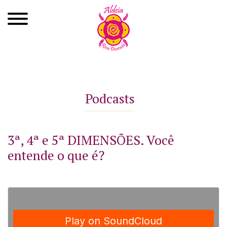
Quem Somos
Xamanismo
Podcasts
Autoconhecimento
Cursos
3ª, 4ª e 5ª DIMENSÕES. Você
entende o que é?
Roda de Cura
Atendimentos
Ayahuasca
Agenda