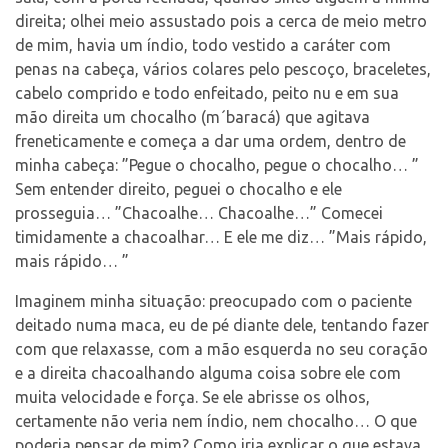
direita; olhei meio assustado pois a cerca de meio metro
de mim, havia um índio, todo vestido a caráter com
penas na cabeça, vários colares pelo pescoço, braceletes,
cabelo comprido e todo enfeitado, peito nu e em sua
mão direita um chocalho (m´baracá) que agitava
freneticamente e começa a dar uma ordem, dentro de
minha cabeça: ”Pegue o chocalho, pegue o chocalho… ”
Sem entender direito, peguei o chocalho e ele
prosseguia… ”Chacoalhe… Chacoalhe…” Comecei
timidamente a chacoalhar… E ele me diz… ”Mais rápido,
mais rápido… ”
Imaginem minha situação: preocupado com o paciente
deitado numa maca, eu de pé diante dele, tentando fazer
com que relaxasse, com a mão esquerda no seu coração
e a direita chacoalhando alguma coisa sobre ele com
muita velocidade e força. Se ele abrisse os olhos,
certamente não veria nem índio, nem chocalho… O que
poderia pensar de mim? Como iria explicar o que estava