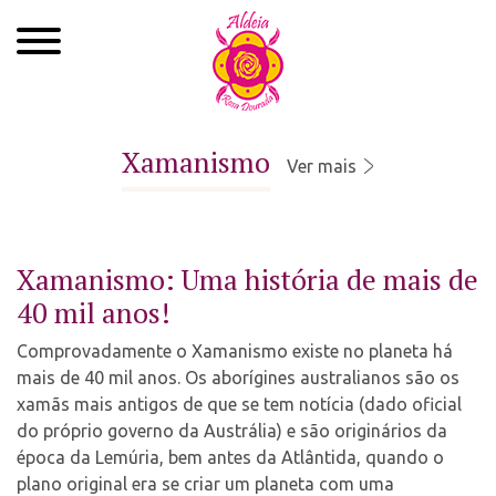
Quem Somos
Xamanismo
Ver mais
Xamanismo
Autoconhecimento
Xamanismo: Uma história de mais de
Cursos
40 mil anos!
Roda de Cura
Comprovadamente o Xamanismo existe no planeta há
mais de 40 mil anos. Os aborígines australianos são os
Atendimentos
xamãs mais antigos de que se tem notícia (dado oficial
do próprio governo da Austrália) e são originários da
Ayahuasca
época da Lemúria, bem antes da Atlântida, quando o
Agenda
plano original era se criar um planeta com uma