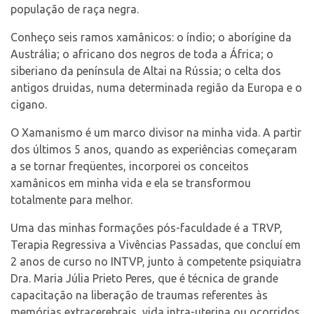
população de raça negra.
Contato
Conheço seis ramos xamânicos: o índio; o aborígine da
Austrália; o africano dos negros de toda a África; o
siberiano da península de Altai na Rússia; o celta dos
antigos druidas, numa determinada região da Europa e o
Select Language
▼
cigano.
O Xamanismo é um marco divisor na minha vida. A partir
dos últimos 5 anos, quando as experiências começaram
a se tornar freqüentes, incorporei os conceitos
xamânicos em minha vida e ela se transformou
totalmente para melhor.
Uma das minhas formações pós-faculdade é a TRVP,
Terapia Regressiva a Vivências Passadas, que concluí em
2 anos de curso no INTVP, junto à competente psiquiatra
Dra. Maria Júlia Prieto Peres, que é técnica de grande
capacitação na liberação de traumas referentes às
memórias extracerebrais, vida intra-uterina ou ocorridos