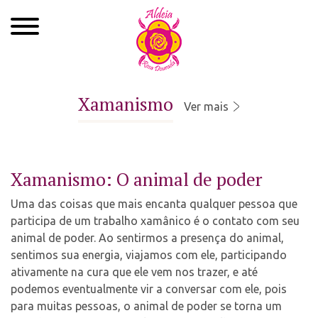
Quem Somos
Xamanismo
Ver mais
Xamanismo
Autoconhecimento
Xamanismo: O animal de poder
Cursos
Uma das coisas que mais encanta qualquer pessoa que
Roda de Cura
participa de um trabalho xamânico é o contato com seu
animal de poder. Ao sentirmos a presença do animal,
Atendimentos
sentimos sua energia, viajamos com ele, participando
ativamente na cura que ele vem nos trazer, e até
Ayahuasca
podemos eventualmente vir a conversar com ele, pois
para muitas pessoas, o animal de poder se torna um
Agenda