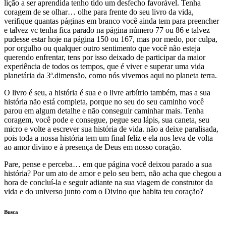
lição a ser aprendida tenho tido um desfecho favorável. Tenha
coragem de se olhar… olhe para frente do seu livro da vida,
verifique quantas páginas em branco você ainda tem para preencher
e talvez vc tenha fica parado na página número 77 ou 86 e talvez
pudesse estar hoje na página 150 ou 167, mas por medo, por culpa,
por orgulho ou qualquer outro sentimento que você não esteja
querendo enfrentar, tens por isso deixado de participar da maior
experiência de todos os tempos, que é viver e superar uma vida
planetária da 3ª.dimensão, como nós vivemos aqui no planeta terra.
O livro é seu, a história é sua e o livre arbítrio também, mas a sua
história não está completa, porque no seu do seu caminho você
parou em algum detalhe e não conseguir caminhar mais. Tenha
coragem, você pode e consegue, pegue seu lápis, sua caneta, seu
micro e volte a escrever sua história de vida. não a deixe paralisada,
pois toda a nossa história tem um final feliz e ela nos leva de volta
ao amor divino e à presença de Deus em nosso coração.
Pare, pense e perceba… em que página você deixou parado a sua
história? Por um ato de amor e pelo seu bem, não acha que chegou a
hora de concluí-la e seguir adiante na sua viagem de construtor da
vida e do universo junto com o Divino que habita teu coração?
Busca