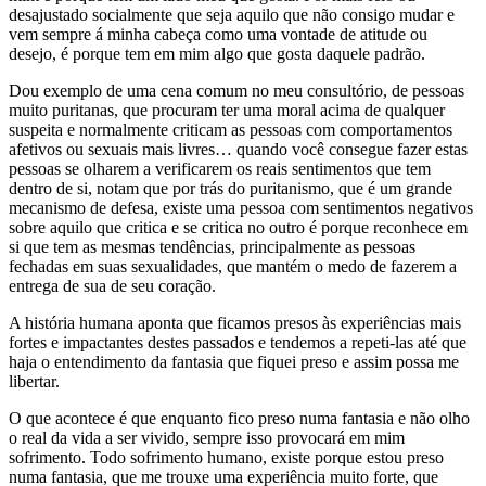
desajustado socialmente que seja aquilo que não consigo mudar e
vem sempre á minha cabeça como uma vontade de atitude ou
desejo, é porque tem em mim algo que gosta daquele padrão.
Dou exemplo de uma cena comum no meu consultório, de pessoas
muito puritanas, que procuram ter uma moral acima de qualquer
suspeita e normalmente criticam as pessoas com comportamentos
afetivos ou sexuais mais livres… quando você consegue fazer estas
pessoas se olharem a verificarem os reais sentimentos que tem
dentro de si, notam que por trás do puritanismo, que é um grande
mecanismo de defesa, existe uma pessoa com sentimentos negativos
sobre aquilo que critica e se critica no outro é porque reconhece em
si que tem as mesmas tendências, principalmente as pessoas
fechadas em suas sexualidades, que mantém o medo de fazerem a
entrega de sua de seu coração.
A história humana aponta que ficamos presos às experiências mais
fortes e impactantes destes passados e tendemos a repeti-las até que
haja o entendimento da fantasia que fiquei preso e assim possa me
libertar.
O que acontece é que enquanto fico preso numa fantasia e não olho
o real da vida a ser vivido, sempre isso provocará em mim
sofrimento. Todo sofrimento humano, existe porque estou preso
numa fantasia, que me trouxe uma experiência muito forte, que