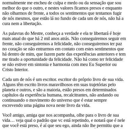
normalmente me encheu de culpa e medo ou da sensação que sou
melhor do que o outro, e nestes valores ficamos presos e enquanto
não olharmos de frente, a todos os sentimentos que tentamos fugir
de nós mesmos, que estão lá no fundo de cada um de nós, não há a
cura nem a libertação.
As palavras do Mestre, conheça a verdade e ela te libertará é hoje
mais atual do que há 2 mil anos atrás. Não conseguiremos seguir em
frente, não conseguiremos a felicidade, não conseguiremos ter paz
no coração se não entrarmos em contato com estes sentimentos que
há dentro de mim, que fazem parte das experiências anteriores e tem
me tirado a oportunidade da felicidade. Não há como ter felicidade
se não estiver em sintonia e harmonia com meu Eu Superior ou
Cristo Interior.
Cada um de nós é um escritor. escritor do próprio livro de sua vida.
Alguns têm escrito livros maravilhosos em suas trajetórias pelo
planeta e outros, e são a maioria, estão presos em determinados
capítulos da experiência humana, recalcitrantes, não andando ou
continuando o movimento do universo que é estar sempre
escrevendo uma página nova neste livro da vida.
Você amigo, amiga que nos acompanha, olhe para o livro de sua
vida… veja qual o padrão que vc está repetindo, e notará que é nele
que você está preso, é aí que seu ego, ainda não lhe permitiu que a