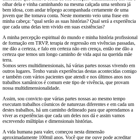
olhar dela e vinha caminhando na mesma calçada uma senhora já
bem idosa, com andar trôpego acompanhada certamente de uma
jovem que lhe tomava conta. Neste momento veio uma frase em
minha cabeça: “qual serão as suas histórias? Qual será a experiência
que cada uma delas tem vivido em suas existências?
A minha percepção espiritual do mundo e minha história profissional
de formação em TRVP, terapia de regressão em vivências passadas,
me dão a certeza, e falo em certeza não em crença, então me dão a
certeza que temos um longo caminho de vida aqui na querida mãe
terra.
Somos seres multidimensionais, há várias partes nossas vivendo em
outros lugares. Tenho varais experiências destas acontecidas comigo
e também com vários pacientes que atendi e nos últimos anos nos
trabalhos xamânicos é comum este tipo de vivência, que provam
nossa multidimensionalidade.
Assim, sou convicto que várias partes nossas ao mesmo tempo
executam trabalhos cósmicos de naturezas diferentes e em cada um
destes trabalhos, há um caminho delineado para que aprendamos a
viver as experiências que cada um deles nos dá e assim vamos
escrevendo múltiplas e dimensionais histórias.
A vida humana para valer, começou nesta dimensão
aproximadamente 100mil anos. Você que me ouve pode acreditar