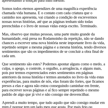
apresentando a solução para mim mesmo.
Somos todos eternos aprendizes de uma magnífica experiência
chamada vida humana. E o contato com cada criatura que o
caminho nos apresenta, vai criando a condição de escrevermos
nossas novas histórias, até que as páginas tenham sido todas
preenchidas e o livro de nossas vidas esteja escrito. Terminado.
Mas, observo que muitas pessoas, uma parte muito grande da
humanidade, está presa no Rodamoinho da repetição, não se dando
chances a escrever uma nova história neste importante livro da vida,
repetindo sempre a mesma página e a mesma história, tendo diversos
sentimentos que são os impedimentos de se concluir a obra final de
cada um.
Que sentimento são estes? Podemos apontar alguns como o medo, a
culpa, o apego, o controle, o orgulho, a arrogância, e alguns mais,
pois por termos experenciados estes sentimentos em páginas
anteriores da nossa história e termos anotados no livro da vida estas
experiências, para muitos de nós, elas foram tão fortes, que ficamos
presos a elas e agora não estou conseguindo caminhar em frente,
para escrever novas páginas e aí fico sempre repetindo o mesmo
padrão de algo que já vivi e não consigo me desvencilhar.
Aprendi a muito tempo, que tudo aquilo que não consigo mudar em
mim é porque tem um lado meu que gosta. Por mais feio ou