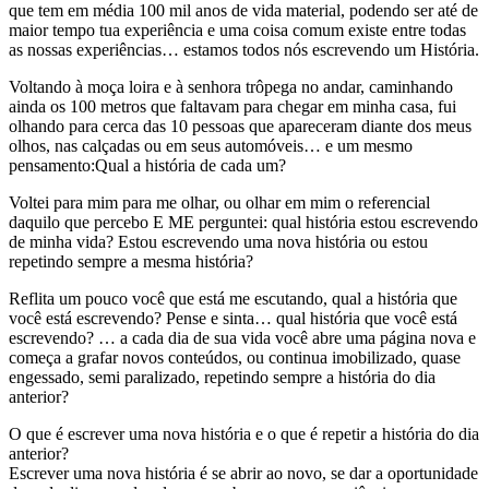
que tem em média 100 mil anos de vida material, podendo ser até de
maior tempo tua experiência e uma coisa comum existe entre todas
as nossas experiências… estamos todos nós escrevendo um História.
Voltando à moça loira e à senhora trôpega no andar, caminhando
ainda os 100 metros que faltavam para chegar em minha casa, fui
olhando para cerca das 10 pessoas que apareceram diante dos meus
olhos, nas calçadas ou em seus automóveis… e um mesmo
pensamento:Qual a história de cada um?
Voltei para mim para me olhar, ou olhar em mim o referencial
daquilo que percebo E ME perguntei: qual história estou escrevendo
de minha vida? Estou escrevendo uma nova história ou estou
repetindo sempre a mesma história?
Reflita um pouco você que está me escutando, qual a história que
você está escrevendo? Pense e sinta… qual história que você está
escrevendo? … a cada dia de sua vida você abre uma página nova e
começa a grafar novos conteúdos, ou continua imobilizado, quase
engessado, semi paralizado, repetindo sempre a história do dia
anterior?
O que é escrever uma nova história e o que é repetir a história do dia
anterior?
Escrever uma nova história é se abrir ao novo, se dar a oportunidade