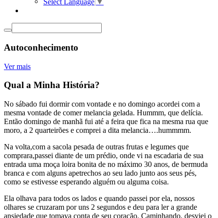
Select Language
▼
Autoconhecimento
Ver mais
Qual a Minha História?
No sábado fui dormir com vontade e no domingo acordei com a
mesma vontade de comer melancia gelada. Hummm, que delícia.
Então domingo de manhã fui até a feira que fica na mesma rua que
moro, a 2 quarteirões e comprei a dita melancia….hummmm.
Na volta,com a sacola pesada de outras frutas e legumes que
comprara,passei diante de um prédio, onde vi na escadaria de sua
entrada uma moça loira bonita de no máximo 30 anos, de bermuda
branca e com alguns apetrechos ao seu lado junto aos seus pés,
como se estivesse esperando alguém ou alguma coisa.
Ela olhava para todos os lados e quando passei por ela, nossos
olhares se cruzaram por uns 2 segundos e deu para ler a grande
ansiedade que tomava conta de seu coração. Caminhando, desviei o