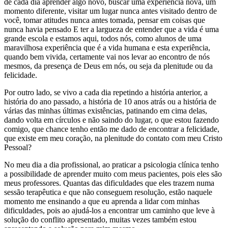
de cada dia aprender algo novo, buscar uma experiência nova, um
momento diferente, visitar um lugar nunca antes visitado dentro de
você, tomar atitudes nunca antes tomada, pensar em coisas que
nunca havia pensado E ter a largueza de entender que a vida é uma
grande escola e estamos aqui, todos nós, como alunos de uma
maravilhosa experiência que é a vida humana e esta experiência,
quando bem vivida, certamente vai nos levar ao encontro de nós
mesmos, da presença de Deus em nós, ou seja da plenitude ou da
felicidade.
Por outro lado, se vivo a cada dia repetindo a história anterior, a
história do ano passado, a história de 10 anos atrás ou a história de
várias das minhas últimas existências, patinando em cima delas,
dando volta em círculos e não saindo do lugar, o que estou fazendo
comigo, que chance tenho então me dado de encontrar a felicidade,
que existe em meu coração, na plenitude do contato com meu Cristo
Pessoal?
No meu dia a dia profissional, ao praticar a psicologia clínica tenho
a possibilidade de aprender muito com meus pacientes, pois eles são
meus professores. Quantas das dificuldades que eles trazem numa
sessão terapêutica e que não conseguem resolução, estão naquele
momento me ensinando a que eu aprenda a lidar com minhas
dificuldades, pois ao ajudá-los a encontrar um caminho que leve à
solução do conflito apresentado, muitas vezes também estou