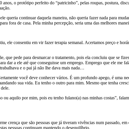
, o protótipo perfeito do “patricinho”, pelas roupas, postura, discurso
uação.
e queria continuar daquela maneira, não queria fazer nada para mudar. 
para fora de casa. Pela minha percepção, seria uma das melhores maneir
istiu, ele consentiu em vir fazer terapia semanal. Acertamos preço e hor
mãe, que pede para desmarcar o tratamento, pois ela concluiu que se fize
 para dar a ele até que conseguisse um emprego. Emprego que ele me falar
 trabalhava e o pai já não lhe dava mais nada…
ertamente você deve conhecer vários. É um profundo apego, é uma nec
andando sua vida. Eu tenho o outro para mim. Mesmo que tenha crescid
 dele.
isso ou aquilo por mim, pois eu tenho fulano(a) nas minhas costas”, f
firme crença que são pessoas que já tiveram vivências num passado, em
destas pessoas continuam mantendo o desequilíbrio.