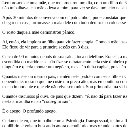
Lembro-me de uma mãe, que me procurou um dia, com um filho de 30 anos
não trabalhava, e a mãe o leva a mim, para ver se dava um jeito na sit
Após 30 minutos de conversa com o “patricinho”, pude constatar que el
chegar em casa, arrumasse a mala dele com tudo dentro e o colocasse 
O rosto daquela mãe demonstrou pânico.
Aí, então, ela implora ao filho para vir fazer terapia. Como a mãe ins
Ele ficou de vir para a primeira sessão em 3 dias.
Cerca de 90 minutos depois de sua saída, toca o telefone. Era ela, a 
escondida do marido e se não fizesse o tratamento teria este dinheiro
ninguém e queria montar um negócio, mas não tinha capital, pois não
Quantas mães ou mesmo pais, mantém este padrão com seus filhos? C
dependente, mesmo que me custe um preço alto, mas eu continuo com
mas o importante é que ele não vive sem mim. Sou primordial na vida
Quantos discursos já ouvi, de pais que dizem, “é, não dá para fazer 
nesta armadilha e não “conseguir sair”.
É o apego. O profundo apego.
Certamente eu, que trabalho com a Psicologia Transpessoal, tenho a 
equilíbrio, e voltam buscando agora o equilíbrio, mas grande partes 