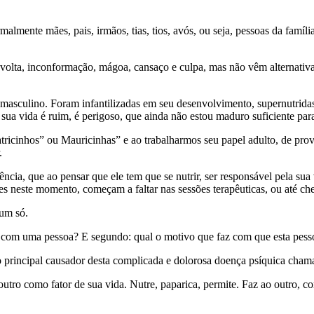
lmente mães, pais, irmãos, tias, tios, avós, ou seja, pessoas da famíl
olta, inconformação, mágoa, cansaço e culpa, mas não vêm alternativa, 
asculino. Foram infantilizadas em seu desenvolvimento, supernutridas
 sua vida é ruim, é perigoso, que ainda não estou maduro suficiente para 
atricinhos” ou Mauricinhas” e ao trabalharmos seu papel adulto, de prov
.
ncia, que ao pensar que ele tem que se nutrir, ser responsável pela sua
s neste momento, começam a faltar nas sessões terapêuticas, ou até che
 um só.
o com uma pessoa? E segundo: qual o motivo que faz com que esta pessoa
 principal causador desta complicada e dolorosa doença psíquica cham
outro como fator de sua vida. Nutre, paparica, permite. Faz ao outro, co