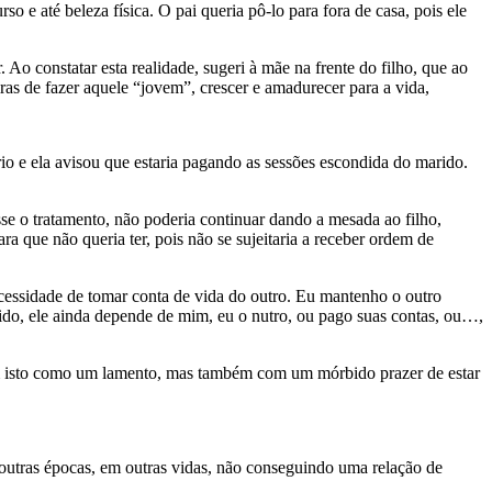
 e até beleza física. O pai queria pô-lo para fora de casa, pois ele
Ao constatar esta realidade, sugeri à mãe na frente do filho, que ao
as de fazer aquele “jovem”, crescer e amadurecer para a vida,
ário e ela avisou que estaria pagando as sessões escondida do marido.
sse o tratamento, não poderia continuar dando a mesada ao filho,
a que não queria ter, pois não se sujeitaria a receber ordem de
essidade de tomar conta de vida do outro. Eu mantenho o outro
o, ele ainda depende de mim, eu o nutro, ou pago suas contas, ou…,
alam isto como um lamento, mas também com um mórbido prazer de estar
 outras épocas, em outras vidas, não conseguindo uma relação de