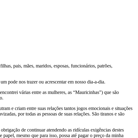
lhas, pais, mães, maridos, esposas, funcionários, patrões,
a um pode nos trazer ou acrescentar em nosso dia-a-dia.
ncontrei várias entre as mulheres, as “Mauricinhas”) que são
o.
ram e criam entre suas relações tantos jogos emocionais e situações
izadas, por todas as pessoas de suas relações. São tiranos e são
obrigação de continuar atendendo as ridículas exigências destes
te papel, mesmo que para isso, possa até pagar o preço da minha