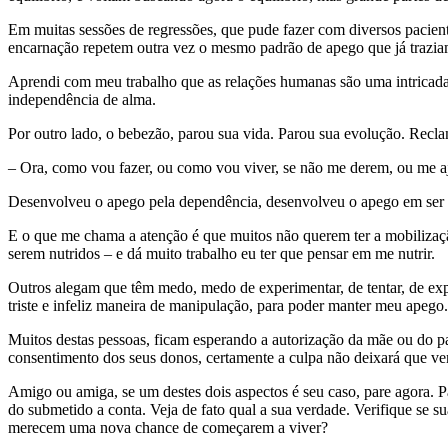
Em muitas sessões de regressões, que pude fazer com diversos pacien
encarnação repetem outra vez o mesmo padrão de apego que já traziam
Aprendi com meu trabalho que as relações humanas são uma intricada 
independência de alma.
Por outro lado, o bebezão, parou sua vida. Parou sua evolução. Recl
– Ora, como vou fazer, ou como vou viver, se não me derem, ou me
Desenvolveu o apego pela dependência, desenvolveu o apego em ser n
E o que me chama a atenção é que muitos não querem ter a mobilizaç
serem nutridos – e dá muito trabalho eu ter que pensar em me nutrir.
Outros alegam que têm medo, medo de experimentar, de tentar, de e
triste e infeliz maneira de manipulação, para poder manter meu apego.
Muitos destas pessoas, ficam esperando a autorização da mãe ou do pai
consentimento dos seus donos, certamente a culpa não deixará que venh
Amigo ou amiga, se um destes dois aspectos é seu caso, pare agora. 
do submetido a conta. Veja de fato qual a sua verdade. Verifique se su
merecem uma nova chance de começarem a viver?