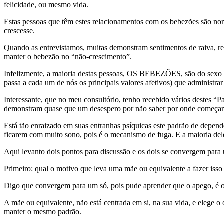
felicidade, ou mesmo vida.
Estas pessoas que têm estes relacionamentos com os bebezões são norma
crescesse.
Quando as entrevistamos, muitas demonstram sentimentos de raiva, rev
manter o bebezão no “não-crescimento”.
Infelizmente, a maioria destas pessoas, OS BEBEZÕES, são do sexo m
passa a cada um de nós os principais valores afetivos) que administrar
Interessante, que no meu consultório, tenho recebido vários destes “P
demonstram quase que um desespero por não saber por onde começar
Está tão enraizado em suas entranhas psíquicas este padrão de dependê
ficarem com muito sono, pois é o mecanismo de fuga. E a maioria dele
Aqui levanto dois pontos para discussão e os dois se convergem para
Primeiro: qual o motivo que leva uma mãe ou equivalente a fazer iss
Digo que convergem para um só, pois pude aprender que o apego, é o
A mãe ou equivalente, não está centrada em si, na sua vida, e elege o 
manter o mesmo padrão.