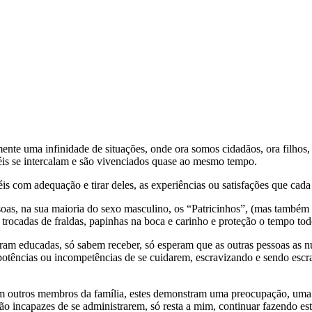
te uma infinidade de situações, onde ora somos cidadãos, ora filhos, fi
apéis se intercalam e são vivenciados quase ao mesmo tempo.
éis com adequação e tirar deles, as experiências ou satisfações que cad
s, na sua maioria do sexo masculino, os “Patricinhos”, (mas também e
cadas de fraldas, papinhas na boca e carinho e proteção o tempo tod
m educadas, só sabem receber, só esperam que as outras pessoas as nut
otências ou incompetências de se cuidarem, escravizando e sendo escrav
com outros membros da família, estes demonstram uma preocupação, uma 
são incapazes de se administrarem, só resta a mim, continuar fazendo es