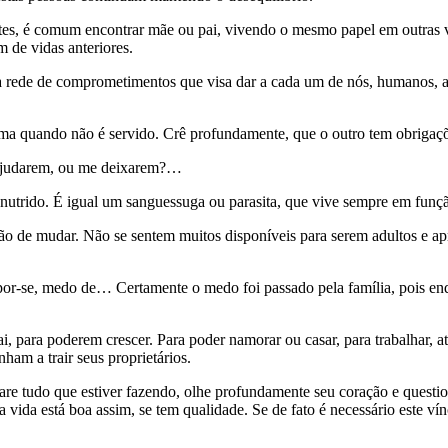
tes, é comum encontrar mãe ou pai, vivendo o mesmo papel em outras v
 de vidas anteriores.
rede de comprometimentos que visa dar a cada um de nós, humanos, a c
ama quando não é servido. Crê profundamente, que o outro tem obrigaç
 ajudarem, ou me deixarem?…
utrido. É igual um sanguessuga ou parasita, que vive sempre em funçã
ão de mudar. Não se sentem muitos disponíveis para serem adultos e ap
xpor-se, medo de… Certamente o medo foi passado pela família, pois 
, para poderem crescer. Para poder namorar ou casar, para trabalhar, a
am a trair seus proprietários.
Pare tudo que estiver fazendo, olhe profundamente seu coração e quest
a vida está boa assim, se tem qualidade. Se de fato é necessário este ví