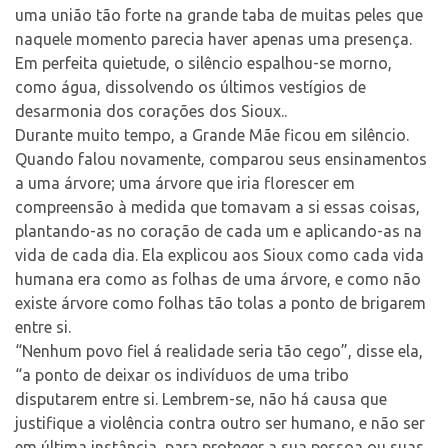
uma união tão forte na grande taba de muitas peles que
naquele momento parecia haver apenas uma presença.
Em perfeita quietude, o silêncio espalhou-se morno,
como água, dissolvendo os últimos vestígios de
desarmonia dos corações dos Sioux..
Durante muito tempo, a Grande Mãe ficou em silêncio.
Quando falou novamente, comparou seus ensinamentos
a uma árvore; uma árvore que iria florescer em
compreensão à medida que tomavam a si essas coisas,
plantando-as no coração de cada um e aplicando-as na
vida de cada dia. Ela explicou aos Sioux como cada vida
humana era como as folhas de uma árvore, e como não
existe árvore como folhas tão tolas a ponto de brigarem
entre si.
“Nenhum povo fiel á realidade seria tão cego”, disse ela,
“a ponto de deixar os indivíduos de uma tribo
disputarem entre si. Lembrem-se, não há causa que
justifique a violência contra outro ser humano, e não ser
em última instância, para proteger a sua pessoa ou suas