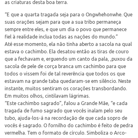
as criaturas desta boa terra.
“E que a quarta tragada seja para o Ongwhehonwhe. Que
suas orações sejam para que a sua tribo permaneça
sempre entre eles, e que um dia o povo que permanece
fiel à realidade inclua todas as nações do mundo.”
Até esse momento, ela não tinha aberto a sacola na qual
estava o cachimbo. Ela desatou então as tiras de couro
que a fechavam e, erguendo um canto da pala, ,puxou da
sacola de pele de corça branca um cachimbo para que
todos o vissem foi de tal reverência que todos os que
estavam na grande taba quedaram-se em silêncio. Neste
instante, muitos sentiram os corações transbordando.
Em muitos olhos, cintilavam lágrimas.
“Este cachimbo sagrado”, falou a Grande Mãe, “e cada
tragada de fumo sagrado que vocês inalam pelo seu
tubo, ajuda-los-á na recordação de que cada sopro de
vocês é sagrado. O fornilho do cachimbo é feito de pedra
vermelha. Tem o formato de círculo. Simboliza o Arco-