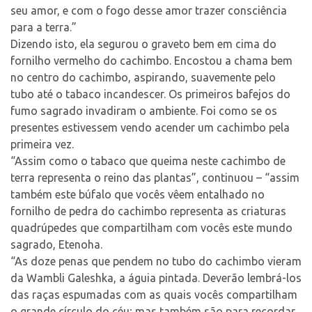
seu amor, e com o fogo desse amor trazer consciência
para a terra.”
Dizendo isto, ela segurou o graveto bem em cima do
fornilho vermelho do cachimbo. Encostou a chama bem
no centro do cachimbo, aspirando, suavemente pelo
tubo até o tabaco incandescer. Os primeiros bafejos do
fumo sagrado invadiram o ambiente. Foi como se os
presentes estivessem vendo acender um cachimbo pela
primeira vez.
“Assim como o tabaco que queima neste cachimbo de
terra representa o reino das plantas”, continuou – “assim
também este búfalo que vocês vêem entalhado no
fornilho de pedra do cachimbo representa as criaturas
quadrúpedes que compartilham com vocês este mundo
sagrado, Etenoha.
“As doze penas que pendem no tubo do cachimbo vieram
da Wambli Galeshka, a águia pintada. Deverão lembrá-los
das raças espumadas com as quais vocês compartilham
o grande círculo do céu; mas também são para recordar