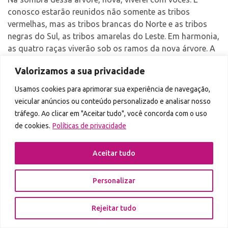
conosco estarão reunidos não somente as tribos
vermelhas, mas as tribos brancas do Norte e as tribos
negras do Sul, as tribos amarelas do Leste. Em harmonia,
as quatro raças viverão sob os ramos da nova árvore. A
época que veremos juntos será a melhor que jamais
Valorizamos a sua privacidade
houve. Tudo o que foi quebrado será refeito por inteiro.
O Arco Sagrado será consertado. A caça será farta e os
Usamos cookies para aprimorar sua experiência de navegação,
espíritos de todas as criaturas alegrar-se-ão na
veicular anúncios ou conteúdo personalizado e analisar nosso
harmonia de uma nova ordem, perfeita. O Grande
tráfego. Ao clicar em "Aceitar tudo", você concorda com o uso
Espírito, o próprio Pássaro-
de cookies.
Políticas de privacidade
Trovão, estará atuando dentro das raças, vivendo,
Aceitar tudo
respirando, criando através dos povos da terra. A paz
virá às nações, pois os criadores da vida, os originais, os
Seres Alados do céu regressarão.”
Personalizar
Mídias Sociais
Rejeitar tudo
Busca