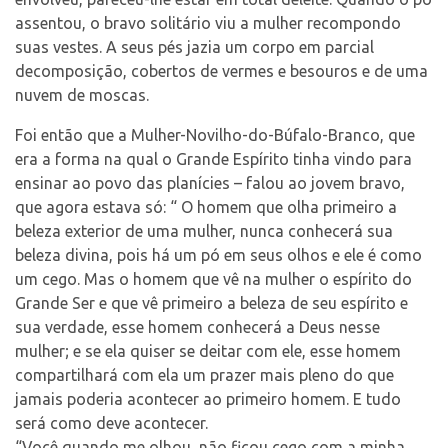
assentou, o bravo solitário viu a mulher recompondo
suas vestes. A seus pés jazia um corpo em parcial
decomposição, cobertos de vermes e besouros e de uma
nuvem de moscas.
Foi então que a Mulher-Novilho-do-Búfalo-
Branco, que
era a forma na qual o Grande Espírito tinha vindo para
ensinar ao povo das planícies – falou ao jovem bravo,
que agora estava só: “ O homem que olha primeiro a
beleza exterior de uma mulher, nunca conhecerá sua
beleza divina, pois há um pó em seus olhos e ele é como
um cego. Mas o homem que vê na mulher o espírito do
Grande Ser e que vê primeiro a beleza de seu espírito e
sua verdade, esse homem conhecerá a Deus nesse
mulher; e se ela quiser se deitar com ele, esse homem
compartilhará com ela um prazer mais pleno do que
jamais poderia acontecer ao primeiro homem. E tudo
será como deve acontecer.
“Você quando me olhou, não ficou cego com a minha