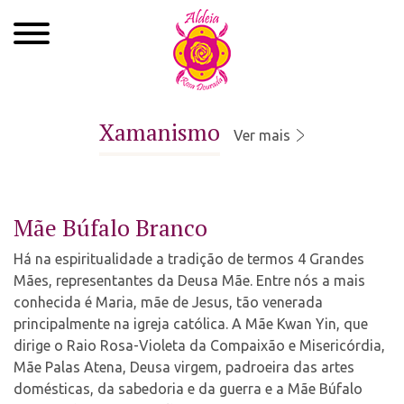
Quem Somos
Xamanismo
Ver mais
Xamanismo
Autoconhecimento
Mãe Búfalo Branco
Cursos
Há na espiritualidade a tradição de termos 4 Grandes
Roda de Cura
Mães, representantes da Deusa Mãe. Entre nós a mais
conhecida é Maria, mãe de Jesus, tão venerada
Atendimentos
principalmente na igreja católica. A Mãe Kwan Yin, que
dirige o Raio Rosa-Violeta da Compaixão e Misericórdia,
Ayahuasca
Mãe Palas Atena, Deusa virgem, padroeira das artes
domésticas, da sabedoria e da guerra e a Mãe Búfalo
Agenda