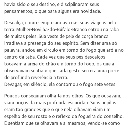
havia sido o seu destino, e disciplinaram seus
pensamentos, o que para alguns era novidade.
Descalça, como sempre andava nas suas viagens pela
terra. Mulher-Novilha-do-Búfalo-
Branco entrou na taba
de muitas peles. Sua veste de pele de corça branca
irradiava a presença do seu espírito. Sem dizer uma só
palavra, andou em círculo em torno do fogo que ardia no
centro da taba. Cada vez que seus pés descalços
tocavam a areia do chão em torno do fogo, os que a
observavam sentiam que cada gesto seu era uma prece
de profunda reverência á terra.
Devagar, em silêncio, ela contornou o fogo sete vezes.
Poucos conseguiam olhá-la nos olhos. Os que ousavam,
viam poços da mais profunda escuridão. Suas pupilas
eram tão grandes que o que nela olhavam viam um
espelho de seu rosto e o reflexo da fogueira do conselho.
E sentiam que se olhavam a si mesmos, vendo-se como