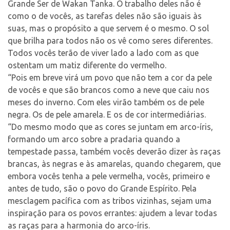
Grande Ser de Wakan Tanka. O trabalho deles não é
como o de vocês, as tarefas deles não são iguais às
suas, mas o propósito a que servem é o mesmo. O sol
que brilha para todos não os vê como seres diferentes.
Todos vocês terão de viver lado a lado com as que
ostentam um matiz diferente do vermelho.
“Pois em breve virá um povo que não tem a cor da pele
de vocês e que são brancos como a neve que caiu nos
meses do inverno. Com eles virão também os de pele
negra. Os de pele amarela. E os de cor intermediárias.
“Do mesmo modo que as cores se juntam em arco-íris,
formando um arco sobre a pradaria quando a
tempestade passa, também vocês deverão dizer às raças
brancas, às negras e às amarelas, quando chegarem, que
embora vocês tenha a pele vermelha, vocês, primeiro e
antes de tudo, são o povo do Grande Espírito. Pela
mesclagem pacífica com as tribos vizinhas, sejam uma
inspiração para os povos errantes: ajudem a levar todas
as raças para a harmonia do arco-íris.