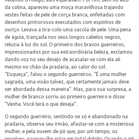
da colina, apareceu uma moça maravilhosa trajando
vestes feitas de pele de corça branca, enfeitadas com
desenhos primorosos executados com espinhos de
ouriço. Levava a tira-colo uma sacola de pele. Uma pena
de águia, trançada nos seus longos cabelos negros,
reluzia à luz do sol. O primeiro dos bravos guerreiros,
impressionados por sua extraordinária beleza, exclamou
dando voz no seu desejo de acasalar-se com ela ali
mesmo no chão da pradaria, ao calor do sol.
“Esqueça”, falou o segundo guerreiros. “É uma mulher
sagrada, uma visão talvez, que certamente jamais deve
ser abordada dessa maneira”. Mas, para sua surpresa, a
mulher de branco sorriu ao primeiro guerreiro e disse:
”Venha. Você terá o que deseja”.
O segundo guerreiro, sentindo-se só e abandonado na
pradaria, observa seu irmão, afastar-se com a misteriosa
mulher, e pela nuvem de pó que, por um tempo, os
envolveu, pareceu-lhe estar em total deleite. Quando o pó