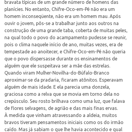
bravata típicas de um grande número de homens das
planícies. No entanto, Chifre-Oco-em-Pé não era um
homem inconseqüente, não era um homem mau. Após
ouvir o jovem, pôs-se a trabalhar junto aos outros na
construção de uma grande taba, coberta de muitas peles,
na qual todo o povo do acampamento pudesse se reunir,
pois o clima naquele início de ano, muitas vezes, era de
tempestade ao anoitecer, e Chifre-Oco-em-Pé não queria
que o povo dispersasse durante os ensinamentos de
alguém que ele suspeitava ser a mãe das estrelas.
Quando viram Mulher-Novilha-do-Búfalo-
Branco
aproximar-se da pradaria, ficaram atônitos. Esperavam
alguém de mais idade. E ela parecia uma donzela,
graciosa como a relva que se movia em torno dela no
crepúsculo. Seu rosto brilhava como uma luz, que falava
de flores selvagens, de agrião e das mais finas ervas.
À medida que vinham atravessando a aldeia, muitos
bravos tiveram pensamentos iniciais como os do irmão
caído. Mas já sabiam o que lhe havia acontecido e qual