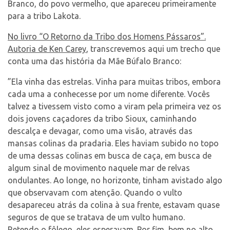
Branco, do povo vermelho, que apareceu primeiramente
Contato
para a tribo Lakota.
No livro “O Retorno da Tribo dos Homens Pássaros”.
Autoria de Ken Carey
, transcrevemos aqui um trecho que
conta uma das história da Mãe Búfalo Branco:
Select Language
▼
”Ela vinha das estrelas. Vinha para muitas tribos, embora
cada uma a conhecesse por um nome diferente. Vocês
talvez a tivessem visto como a viram pela primeira vez os
dois jovens caçadores da tribo Sioux, caminhando
descalça e devagar, como uma visão, através das
mansas colinas da pradaria. Eles haviam subido no topo
de uma dessas colinas em busca de caça, em busca de
algum sinal de movimento naquele mar de relvas
ondulantes. Ao longe, no horizonte, tinham avistado algo
que observavam com atenção. Quando o vulto
desapareceu atrás da colina à sua frente, estavam quase
seguros de que se tratava de um vulto humano.
Retendo o fôlego, eles esperavam. Por fim, bem no alto