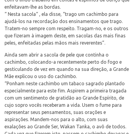
enfeitavam-lhe as bordas.
“ Nesta sacola“ , ela disse, “trago um cachimbo para
ajudá-los na recordação dos ensinamentos que trago.
Tratem-no sempre com respeito. Tragam-no, e os outros
que fizeram à imagem deste, em sacolas das mais finas
peles, enfeitadas pelas mãos mais reverentes”.
Ainda sem abrir a sacola de pele que continha o
cachimbo, colocando-a recentemente perto do fogo e
gesticulando de vez em quando na sua direção, a Grande
Mãe explicou o uso do cachimbo.
“Ponham neste cachimbo um tabaco sagrado plantado
especialmente para este fim. Aspirem a primeira tragada
com um sentimento de gratidão ao Grande Espírito, de
cujo sopro vocês receberam a vida. Usem o fume para
representar seus pensamentos, suas orações e
aspirações. Mandem-nos para o alto, com suas
exalações ao Grande Ser, Wakan Tanka, o avô de todos.
Cada vez que fizerem isto, passem o cachimbo devagar e