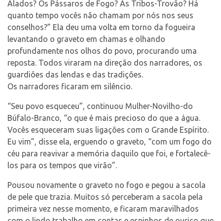
Alados? Os Pássaros de Fogo? As Tribos-Trovão? Há
quanto tempo vocês não chamam por nós nos seus
conselhos?” Ela deu uma volta em torno da fogueira
levantando o graveto em chamas e olhando
profundamente nos olhos do povo, procurando uma
reposta. Todos viraram na direção dos narradores, os
guardiões das lendas e das tradições.
Os narradores ficaram em silêncio.
“Seu povo esqueceu”, continuou Mulher-Novilho-do
Búfalo-Branco, “o que é mais precioso do que a água.
Vocês esqueceram suas ligações com o Grande Espírito.
Eu vim”, disse ela, erguendo o graveto, “com um fogo do
céu para reavivar a memória daquilo que foi, e fortalecê-
los para os tempos que virão”.
Pousou novamente o graveto no fogo e pegou a sacola
de pele que trazia. Muitos só perceberam a sacola pela
primeira vez nesse momento, e ficaram maravilhados
com o lindo trabalho em contas e espinhos de ouriço que