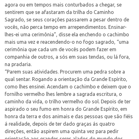
agora ou em tempos mais conturbados a chegar, se
sentirem que se afastaram da trilha do Caminho
Sagrado, se seus corações passarem a pesar dentro de
vocês, não perca tempo em arrependimentos. Ensinar-
lhes-ei uma cerimônia”, disse ela enchendo o cachimbo
mais uma vez e reacendendo-o no fogo sagrado, “uma
cerimônia que cada um de vocês podem fazer em
companhia de outros, a sós em suas tendas, ou lá fora,
na pradaria.
“Parem suas atividades. Procurem uma pedra sobre a
qual sentar. Rogando a orientação da Grande Espírito,
como lhes ensinei. Acendam o cachimbo e deixem que o
fornilho vermelho lhes lembre a sagrada escritura, o
caminho da vida, o trilho vermelho do sol. Depois de ter
aspirado o seu fumo em honra do Grande Espírito, em
honra da terra e dos animais e das pessoas que são fiéis
á realidade, depois de ter dado graças ás quatro
direções, então aspirem uma quinta vez para pedir
orientação aos grandes seres alados do mundo dos