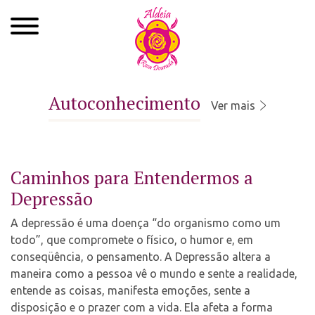
Quem Somos
Autoconhecimento
Ver mais
Xamanismo
Autoconhecimento
Caminhos para Entendermos a
Cursos
Depressão
Roda de Cura
A depressão é uma doença “do organismo como um
todo”, que compromete o físico, o humor e, em
Atendimentos
conseqüência, o pensamento. A Depressão altera a
maneira como a pessoa vê o mundo e sente a realidade,
Ayahuasca
entende as coisas, manifesta emoções, sente a
Agenda
disposição e o prazer com a vida. Ela afeta a forma