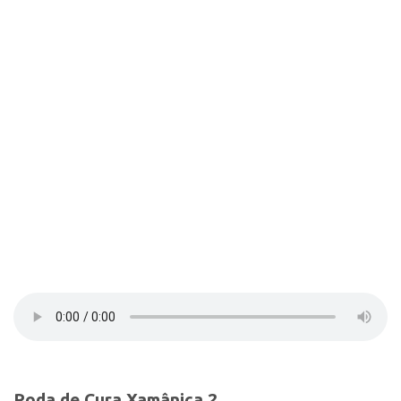
Contato
Select Language
▼
Roda de Cura Xamânica 2