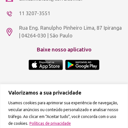
11 3207-3551
Rua Eng. Ranulpho Pinheiro Lima, 87 Ipiranga
| 04264-030 | São Paulo
Baixe nosso aplicativo
Copyright © 2012 - 2026 Aldeia Rosa Dourada.
Política de privacidade
Valorizamos a sua privacidade
A reprodução de qualquer parte do conteúdo deste site é proibida.
Usamos cookies para aprimorar sua experiência de navegação,
veicular anúncios ou conteúdo personalizado e analisar nosso
Podcasts disponíveis também em:
tráfego. Ao clicar em "Aceitar tudo", você concorda com o uso
de cookies.
Políticas de privacidade