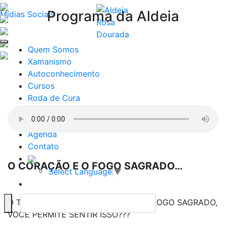
Programa da Aldeia
Mídias Sociais
Quem Somos
Xamanismo
Autoconhecimento
Cursos
Roda de Cura
Atendimentos
Ayahuasca
Agenda
Contato
O CORAÇÃO E O FOGO SAGRADO…
Select Language
▼
O TEU CORAÇÃO É CONECTADO AO FOGO SAGRADO,
VOCÊ PERMITE SENTIR ISSO???