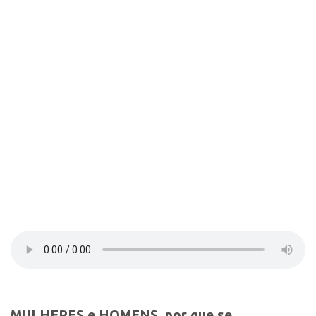
Contato
Select Language
▼
MULHERES e HOMENS, por que se