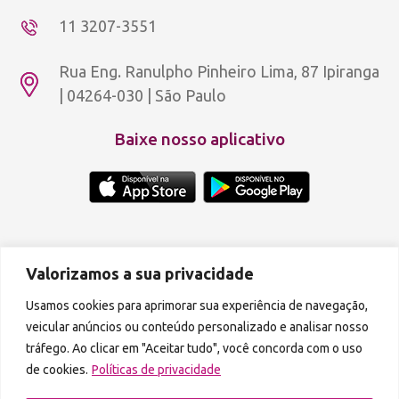
11 3207-3551
Rua Eng. Ranulpho Pinheiro Lima, 87 Ipiranga
| 04264-030 | São Paulo
Baixe nosso aplicativo
Copyright © 2012 - 2026 Aldeia Rosa Dourada.
Política de privacidade
Valorizamos a sua privacidade
A reprodução de qualquer parte do conteúdo deste site é proibida.
Usamos cookies para aprimorar sua experiência de navegação,
veicular anúncios ou conteúdo personalizado e analisar nosso
Podcasts disponíveis também em:
tráfego. Ao clicar em "Aceitar tudo", você concorda com o uso
de cookies.
Políticas de privacidade