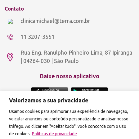
Contato
clinicamichael@terra.com.br
11 3207-3551
Rua Eng. Ranulpho Pinheiro Lima, 87 Ipiranga
| 04264-030 | São Paulo
Baixe nosso aplicativo
Valorizamos a sua privacidade
Usamos cookies para aprimorar sua experiência de navegação,
veicular anúncios ou conteúdo personalizado e analisar nosso
Copyright © 2012 - 2026 Aldeia Rosa Dourada.
Política de privacidade
A reprodução de qualquer parte do conteúdo deste site é proibida.
tráfego. Ao clicar em "Aceitar tudo", você concorda com o uso
de cookies.
Políticas de privacidade