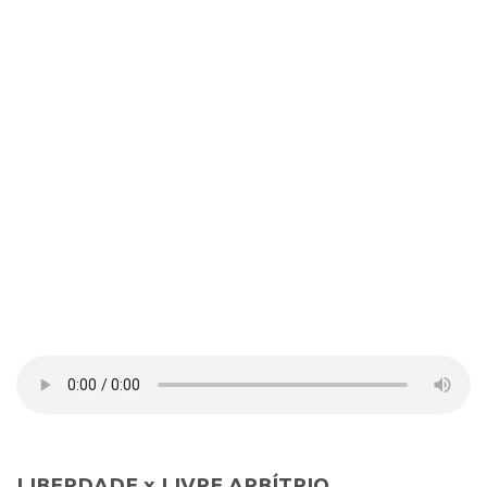
Contato
Select Language
▼
LIBERDADE x LIVRE ARBÍTRIO