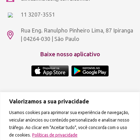
11 3207-3551
Rua Eng. Ranulpho Pinheiro Lima, 87 Ipiranga
| 04264-030 | São Paulo
Baixe nosso aplicativo
Copyright © 2012 - 2026 Aldeia Rosa Dourada.
Política de privacidade
Valorizamos a sua privacidade
A reprodução de qualquer parte do conteúdo deste site é proibida.
Usamos cookies para aprimorar sua experiência de navegação,
veicular anúncios ou conteúdo personalizado e analisar nosso
Podcasts disponíveis também em:
tráfego. Ao clicar em "Aceitar tudo", você concorda com o uso
de cookies.
Políticas de privacidade