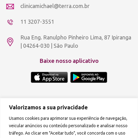
clinicamichael@terra.com.br
11 3207-3551
Rua Eng. Ranulpho Pinheiro Lima, 87 Ipiranga
| 04264-030 | São Paulo
Baixe nosso aplicativo
Copyright © 2012 - 2026 Aldeia Rosa Dourada.
Política de privacidade
Valorizamos a sua privacidade
A reprodução de qualquer parte do conteúdo deste site é proibida.
Usamos cookies para aprimorar sua experiência de navegação,
veicular anúncios ou conteúdo personalizado e analisar nosso
Podcasts disponíveis também em:
tráfego. Ao clicar em "Aceitar tudo", você concorda com o uso