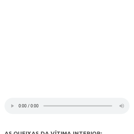
Contato
Select Language
▼
AS QUEIXAS DA VÍTIMA INTERIOR: