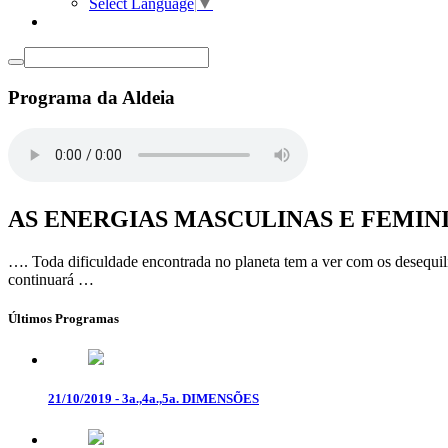
Select Language
▼
Programa da Aldeia
AS ENERGIAS MASCULINAS E FEMIN
…. Toda dificuldade encontrada no planeta tem a ver com os desequil
continuará …
Últimos Programas
21/10/2019 - 3a.,4a.,5a. DIMENSÕES