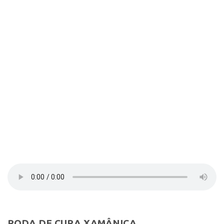
Contato
Select Language
▼
RODA DE CURA XAMÂNICA