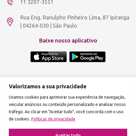
11 3207-3551
Rua Eng. Ranulpho Pinheiro Lima, 87 Ipiranga
| 04264-030 | São Paulo
Baixe nosso aplicativo
Copyright © 2012 - 2026 Aldeia Rosa Dourada.
Política de privacidade
Valorizamos a sua privacidade
A reprodução de qualquer parte do conteúdo deste site é proibida.
Usamos cookies para aprimorar sua experiência de navegação,
veicular anúncios ou conteúdo personalizado e analisar nosso
Podcasts disponíveis também em:
tráfego. Ao clicar em "Aceitar tudo", você concorda com o uso
de cookies.
Políticas de privacidade
Aceitar tudo