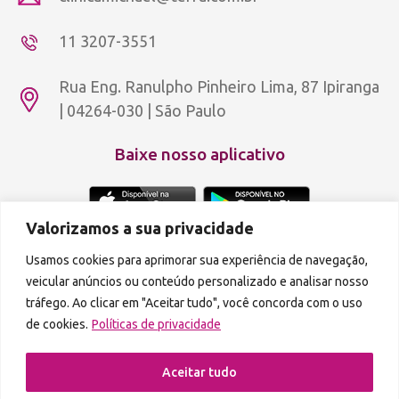
11 3207-3551
Rua Eng. Ranulpho Pinheiro Lima, 87 Ipiranga
| 04264-030 | São Paulo
Baixe nosso aplicativo
Valorizamos a sua privacidade
Usamos cookies para aprimorar sua experiência de navegação,
Copyright © 2012 - 2026 Aldeia Rosa Dourada.
Política de privacidade
veicular anúncios ou conteúdo personalizado e analisar nosso
A reprodução de qualquer parte do conteúdo deste site é proibida.
tráfego. Ao clicar em "Aceitar tudo", você concorda com o uso
de cookies.
Políticas de privacidade
Podcasts disponíveis também em:
Aceitar tudo