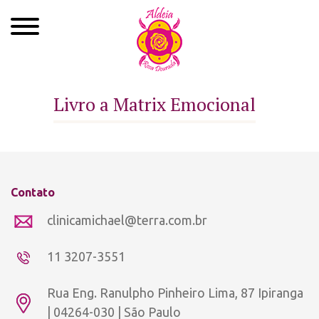
Quem Somos
Livro a Matrix Emocional
Xamanismo
Autoconhecimento
Cursos
Contato
Roda de Cura
clinicamichael@terra.com.br
Atendimentos
11 3207-3551
Ayahuasca
Rua Eng. Ranulpho Pinheiro Lima, 87 Ipiranga
Agenda
| 04264-030 | São Paulo