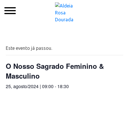
Quem Somos
Xamanismo
Este evento já passou.
Autoconhecimento
O Nosso Sagrado Feminino &
Cursos
Masculino
Roda de Cura
25, agosto/2024 | 09:00
-
18:30
Atendimentos
Ayahuasca
Agenda