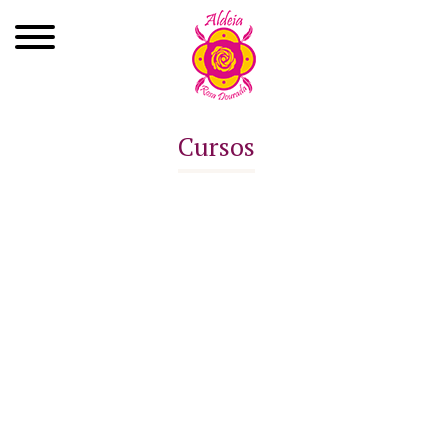
Quem Somos
Cursos
Xamanismo
Autoconhecimento
Cursos
Roda de Cura
Atendimentos
Ayahuasca
Agenda