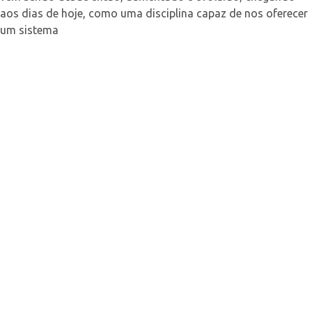
aos dias de hoje, como uma disciplina capaz de nos oferecer
um sistema
Se há luz na alma, há beleza na
pessoa. Se há beleza na
pessoa, há harmonia na casa.
Provérbio Chines